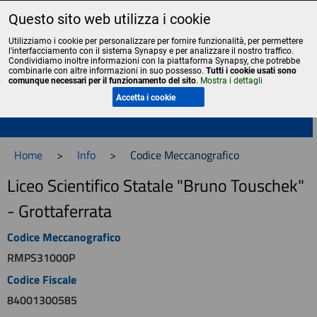
Questo sito web utilizza i cookie
Liceo Scientifico Statale Bruno Touschek - Grottaferrata - Roma
Utilizziamo i cookie per personalizzare per fornire funzionalità, per permettere
l'interfacciamento con il sistema Synapsy e per analizzare il nostro traffico.
Condividiamo inoltre informazioni con la piattaforma Synapsy, che potrebbe
combinarle con altre informazioni in suo possesso.
Tutti i cookie usati sono
comunque necessari per il funzionamento del sito
.
Mostra i dettagli
Menu
Accetta i cookie
Home
>
Info
>
Codice Meccanografico
Liceo Scientifico Statale "Bruno Touschek"
- Grottaferrata
Codice Meccanografico
RMPS31000P
Codice Fiscale
84001300585