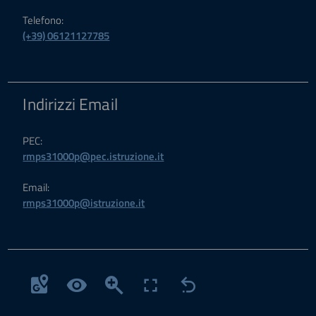
Telefono:
(+39) 06121127785
Indirizzi Email
PEC:
rmps31000p@pec.istruzione.it
Email:
rmps31000p@istruzione.it