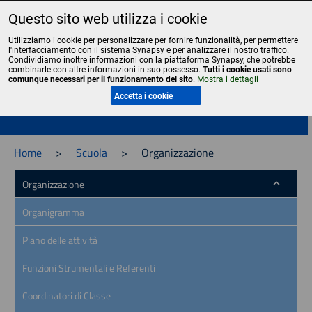
Questo sito web utilizza i cookie
Liceo Scientifico Statale Bruno Touschek - Grottaferrata - Roma
Utilizziamo i cookie per personalizzare per fornire funzionalità, per permettere
l'interfacciamento con il sistema Synapsy e per analizzare il nostro traffico.
Condividiamo inoltre informazioni con la piattaforma Synapsy, che potrebbe
combinarle con altre informazioni in suo possesso.
Tutti i cookie usati sono
comunque necessari per il funzionamento del sito
.
Mostra i dettagli
Menu
Accetta i cookie
Home
>
Scuola
>
Organizzazione
Organizzazione
Organigramma
Piano delle attività
Funzioni Strumentali e Referenti
Coordinatori di Classe