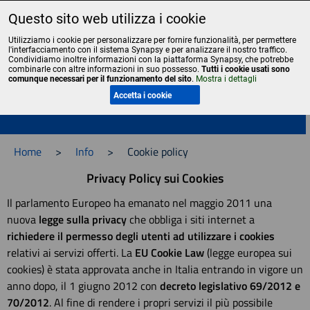
Questo sito web utilizza i cookie
Liceo Scientifico Statale Bruno Touschek - Grottaferrata - Roma
Utilizziamo i cookie per personalizzare per fornire funzionalità, per permettere
l'interfacciamento con il sistema Synapsy e per analizzare il nostro traffico.
Condividiamo inoltre informazioni con la piattaforma Synapsy, che potrebbe
combinarle con altre informazioni in suo possesso.
Tutti i cookie usati sono
comunque necessari per il funzionamento del sito
.
Mostra i dettagli
Menu
Accetta i cookie
Home
>
Info
>
Cookie policy
Privacy Policy sui Cookies
Il parlamento Europeo ha emanato nel maggio 2011 una
nuova
legge sulla privacy
che obbliga i siti internet a
richiedere il permesso degli utenti ad utilizzare i cookies
relativi ai servizi offerti. La
EU Cookie Law
(legge europea sui
cookies) è stata approvata anche in Italia entrando in vigore un
anno dopo, il 1 giugno 2012 con
decreto legislativo 69/2012 e
70/2012
. Al fine di rendere i propri servizi il più possibile