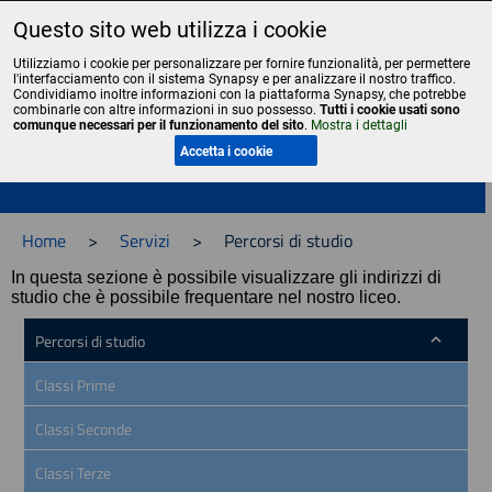
Questo sito web utilizza i cookie
Liceo Scientifico Statale Bruno Touschek - Grottaferrata - Roma
Utilizziamo i cookie per personalizzare per fornire funzionalità, per permettere
l'interfacciamento con il sistema Synapsy e per analizzare il nostro traffico.
Condividiamo inoltre informazioni con la piattaforma Synapsy, che potrebbe
combinarle con altre informazioni in suo possesso.
Tutti i cookie usati sono
comunque necessari per il funzionamento del sito
.
Mostra i dettagli
Menu
Accetta i cookie
Home
>
Servizi
>
Percorsi di studio
In questa sezione è possibile visualizzare gli indirizzi di
studio che è possibile frequentare nel nostro liceo.
Percorsi di studio
Classi Prime
Classi Seconde
Classi Terze