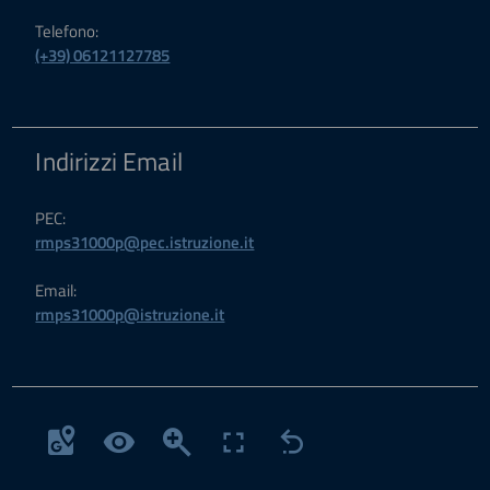
Telefono:
(+39) 06121127785
Indirizzi Email
PEC:
rmps31000p@pec.istruzione.it
Email:
rmps31000p@istruzione.it