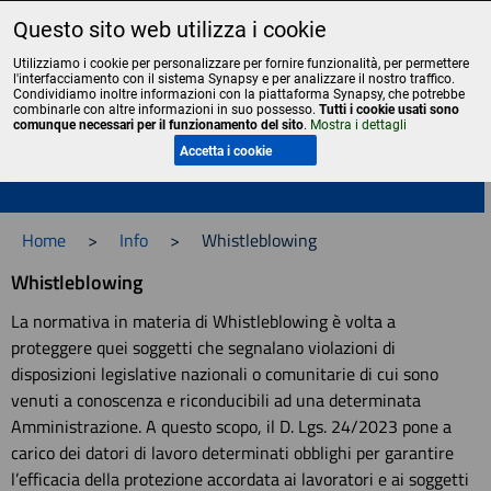
Questo sito web utilizza i cookie
Liceo Scientifico Statale Bruno Touschek - Grottaferrata - Roma
Utilizziamo i cookie per personalizzare per fornire funzionalità, per permettere
l'interfacciamento con il sistema Synapsy e per analizzare il nostro traffico.
Condividiamo inoltre informazioni con la piattaforma Synapsy, che potrebbe
combinarle con altre informazioni in suo possesso.
Tutti i cookie usati sono
comunque necessari per il funzionamento del sito
.
Mostra i dettagli
Menu
Accetta i cookie
Home
>
Info
>
Whistleblowing
Whistleblowing
La normativa in materia di Whistleblowing è volta a
proteggere quei soggetti che segnalano violazioni di
disposizioni legislative nazionali o comunitarie di cui sono
venuti a conoscenza e riconducibili ad una determinata
Amministrazione. A questo scopo, il D. Lgs. 24/2023 pone a
carico dei datori di lavoro determinati obblighi per garantire
l’efficacia della protezione accordata ai lavoratori e ai soggetti