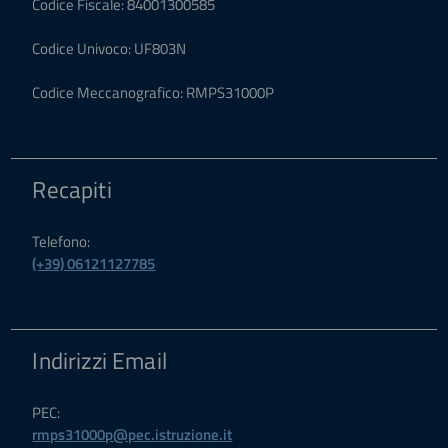
Codice Fiscale: 84001300585
Codice Univoco: UF803N
Codice Meccanografico: RMPS31000P
Recapiti
Telefono:
(+39) 06121127785
Indirizzi Email
PEC:
rmps31000p@pec.istruzione.it