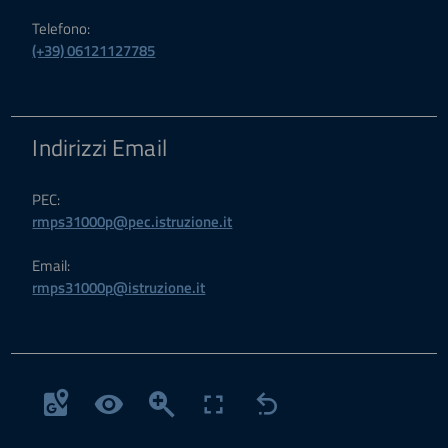
Telefono:
(+39) 06121127785
Indirizzi Email
PEC:
rmps31000p@pec.istruzione.it
Email:
rmps31000p@istruzione.it