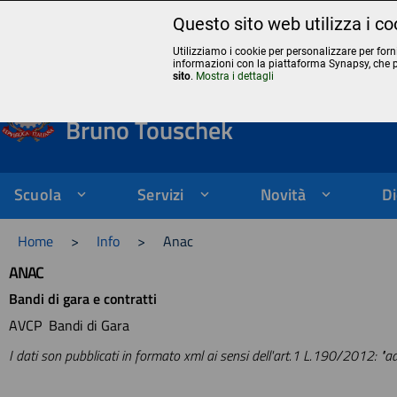
Questo sito web utilizza i co
Liceo Scientifico Statale Bruno Touschek - Grottaferrata - Roma
Utilizziamo i cookie per personalizzare per forn
informazioni con la piattaforma Synapsy, che 
Liceo Scientifico Stata
sito
.
Mostra i dettagli
Bruno Touschek
Scuola
Servizi
Novità
Di
Home
>
Info
>
Anac
ANAC
Bandi di gara e contratti
AVCP Bandi di Gara
I dati son pubblicati in formato xml ai sensi dell'art.1 L.190/2012: "a