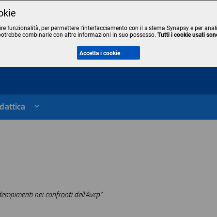
okie
ire funzionalità, per permettere l'interfacciamento con il sistema Synapsy e per anali
potrebbe combinarle con altre informazioni in suo possesso.
Tutti i cookie usati s
le
Accetta i cookie
dattica
dempimenti nei confronti dell’Avcp"