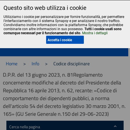
Questo sito web utilizza i cookie
Liceo Scientifico Statale Bruno Touschek - Grottaferrata - Roma
Utilizziamo i cookie per personalizzare per fornire funzionalità, per permettere
l'interfacciamento con il sistema Synapsy e per analizzare il nostro traffico.
Condividiamo inoltre informazioni con la piattaforma Synapsy, che potrebbe
combinarle con altre informazioni in suo possesso.
Tutti i cookie usati sono
comunque necessari per il funzionamento del sito
.
Mostra i dettagli
Menu
Accetta i cookie
Home
>
Info
>
Codice disciplinare
D.P.R. del 13 giugno 2023, n. 81Regolamento
concernente modifiche al decreto del Presidente della
Repubblica 16 aprile 2013, n. 62, recante: «Codice di
comportamento dei dipendenti pubblici, a norma
dell'articolo 54 del decreto legislativo 30 marzo 2001, n.
165» (GU Serie Generale n.150 del 29-06-2023)
Cerca nella pagina